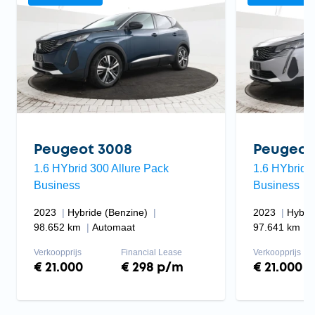
Peugeot 3008
Peugeot
1.6 HYbrid 300 Allure Pack
1.6 HYbrid 
Business
Business
2023
Hybride (Benzine)
2023
Hybri
98.652 km
Automaat
97.641 km
Verkoopprijs
Financial Lease
Verkoopprijs
€ 21.000
€ 298 p/m
€ 21.000