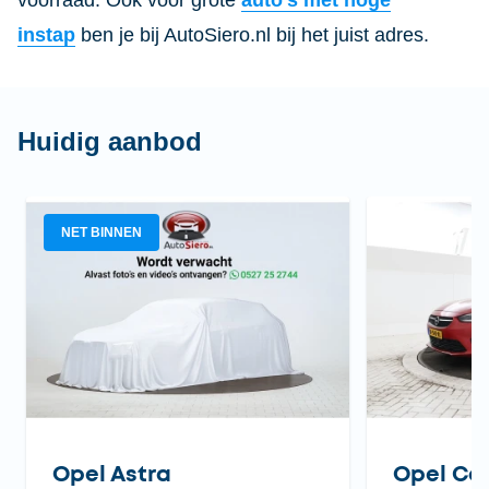
voorraad. Ook voor grote
auto’s met hoge
instap
ben je bij AutoSiero.nl bij het juist adres.
Huidig aanbod
NET BINNEN
Opel Astra
Opel Co