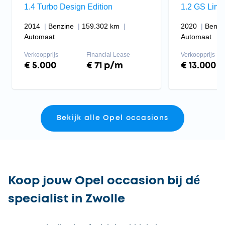
1.4 Turbo Design Edition
1.2 GS Line
2014
Benzine
159.302 km
2020
Benzi
Automaat
Automaat
Verkoopprijs
Financial Lease
Verkoopprijs
€ 5.000
€ 71 p/m
€ 13.000
Bekijk alle Opel occasions
Koop jouw Opel occasion bij dé
specialist in Zwolle