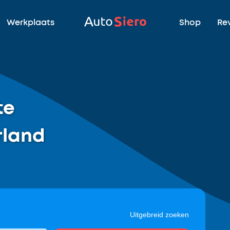
Werkplaats
Shop
Re
te
rland
Uitgebreid zoeken