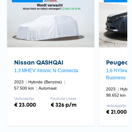
Nissan QASHQAI
Peugeot
1.3 MHEV Xtronic N-Connecta
1.6 HYbrid 
Business
2023
Hybride (Benzine)
57.500 km
Automaat
2023
Hybri
98.652 km
Verkoopprijs
Financial Lease
€ 23.000
€ 326 p/m
Verkoopprijs
€ 21.000