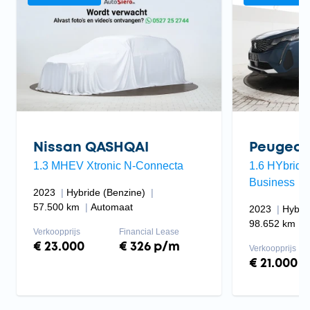
Nissan QASHQAI
Peugeot
1.3 MHEV Xtronic N-Connecta
1.6 HYbrid 
Business
2023
Hybride (Benzine)
57.500 km
Automaat
2023
Hybri
98.652 km
Verkoopprijs
Financial Lease
€ 23.000
€ 326 p/m
Verkoopprijs
€ 21.000