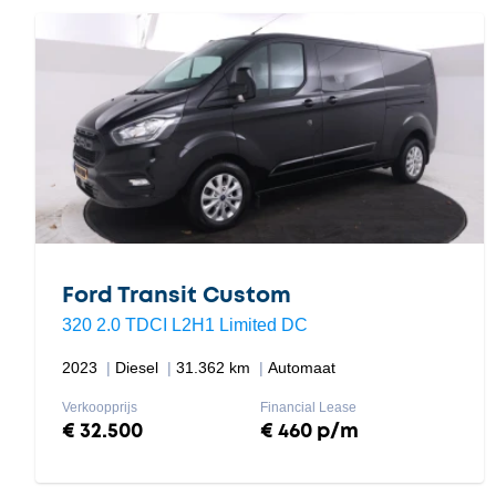
Ford Transit Custom
320 2.0 TDCI L2H1 Limited DC
2023
Diesel
31.362 km
Automaat
Verkoopprijs
Financial Lease
€ 32.500
€ 460 p/m